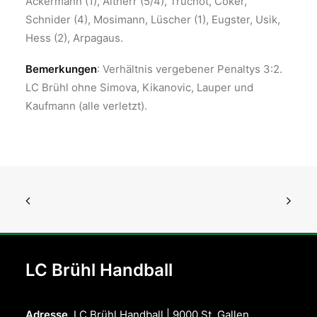
Ackermann (1), Altherr (5/4), Truchot, Coker,
Schnider (4), Mosimann, Lüscher (1), Eugster, Usik,
Hess (2), Arpagaus.
Bemerkungen
: Verhältnis vergebener Penaltys 3:2.
LC Brühl ohne Simova, Kikanovic, Lauper und
Kaufmann (alle verletzt).
LC Brühl Handball
Adresse
LC Brühl Handball | 9000 St. Gallen