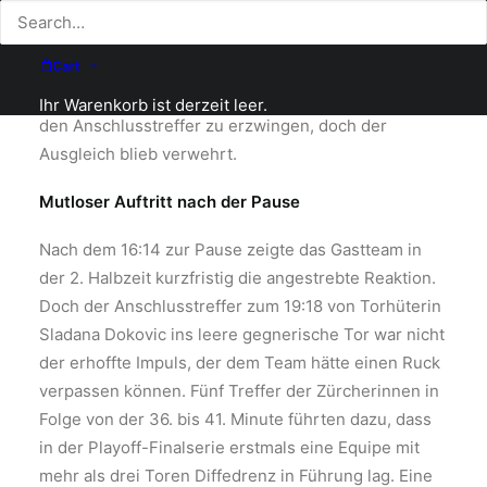
erzielte innerhalb von vier Minuten vier Tore in Folge
und lag damit 7:5 vorne. Im weiteren Spielverlauf gab
Cart
GC Amicitia seine Führung nie mehr ab. Dem LC
Brühl gelang es in der 1. Halbzeit wohl noch viermal
Ihr Warenkorb ist derzeit leer.
den Anschlusstreffer zu erzwingen, doch der
Ausgleich blieb verwehrt.
Mutloser Auftritt nach der Pause
Nach dem 16:14 zur Pause zeigte das Gastteam in
der 2. Halbzeit kurzfristig die angestrebte Reaktion.
Doch der Anschlusstreffer zum 19:18 von Torhüterin
Sladana Dokovic ins leere gegnerische Tor war nicht
der erhoffte Impuls, der dem Team hätte einen Ruck
verpassen können. Fünf Treffer der Zürcherinnen in
Folge von der 36. bis 41. Minute führten dazu, dass
in der Playoff-Finalserie erstmals eine Equipe mit
mehr als drei Toren Diffedrenz in Führung lag. Eine