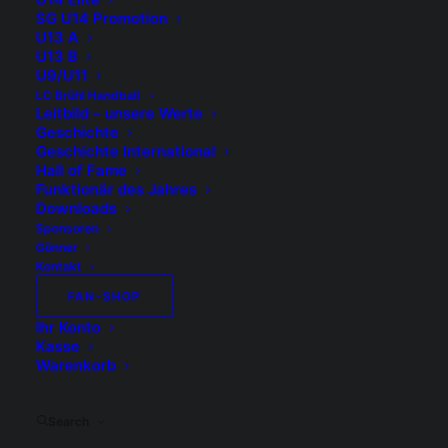
EHF EUROPEAN LEAGUE
SG U14 Promotion
U13 A
U13 B
Gespielte Spiele Saison 25/26
U9/U11
LC Brühl Handball
Leitbild – unsere Werte
https://www.handball.ch/de/matc
Geschichte
Geschichte International
Hall of Fame
Funktionär des Jahres
Downloads
Nächste Spiele Saison
Sponsoren
Gönner
25/26
Kontakt
FAN-SHOP
Ihr Konto
Mit einem Klick direkt auf das
Kasse
Matchcenter der SPL1 vom LC
Warenkorb
Brühl
Search