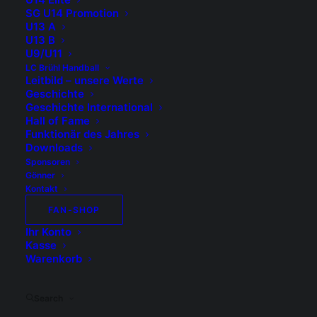
👉 Saisonkarte Erwachsene: CHF 160.–*
SG U14 Promotion
U13 A
👉 Saisonkarte Jugendliche: CHF 90.–* (13 bis 18
U13 B
Jahre)
U9/U11
*inklusive Europacup-Qualifikation + Playoffs
LC Brühl Handball
Leitbild – unsere Werte
Geschichte
Einmal bezahlen – die ganze
Geschichte International
Saison geniessen! 💚
Hall of Fame
Funktionär des Jahres
Downloads
Kaufe dir deine Karte, sichere dir deinen Stammplatz
Sponsoren
und werde Teil unserer grossen Vereinsfamilie.
Gönner
Kontakt
Deine Unterstützung zählt – auf geht’s in eine
FAN-SHOP
spannende Saison!
Ihr Konto
Kasse
#gemeinsamERFOLGleben
#WIRvorich
Warenkorb
Bestellung
Search