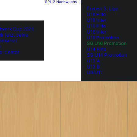
SPL 2
Nachwuchs
Frauen 3. Liga
U18 Elite
U18 Inter
U16 Elite
twerk Cup 2026
U16 Inter
ir jetzt deine
U16 Promotion
onkarte!
SG U16 Promotion
m
U14 Elite
e-Center
SG U14 Promotion
U13 A
U13 B
U9/U11