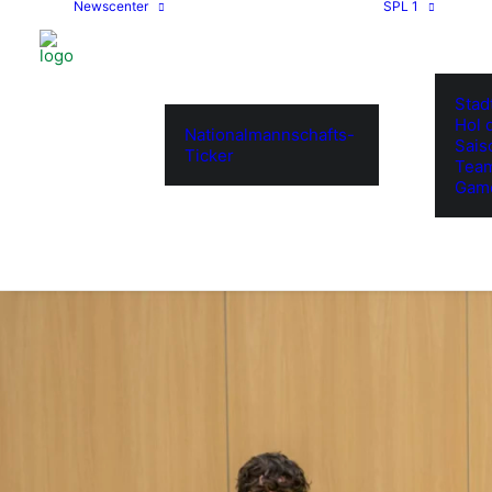
Newscenter
SPL 1
Stad
Hol d
Nationalmannschafts-
Sais
Ticker
Tea
Gam