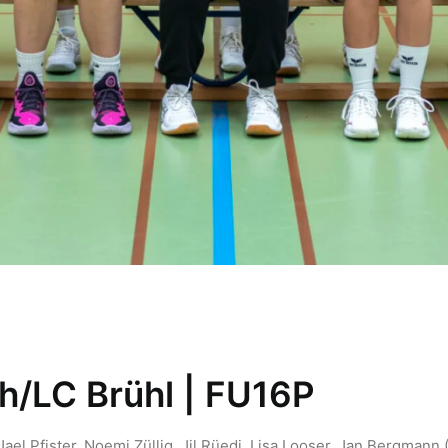
h/LC Brühl | FU16P
 Jael Pfister, Noemi Züllig, Jil Rüedi, Lisa Looser, Jan Bergmann 