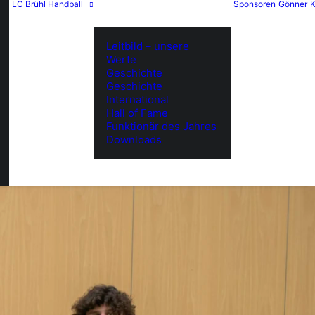
LC Brühl Handball
Sponsoren
Gönner
K
Leitbild – unsere
Werte
Geschichte
Geschichte
International
Hall of Fame
Funktionär des Jahres
Downloads