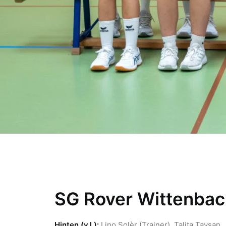
SG Rover Wittenbac
Hinten (v.l.):
Lino Solèr (Trainer), Talita Tavsan,