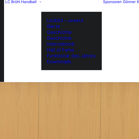
LC Brühl Handball
Sponsoren
Gönner
K
Leitbild – unsere
Werte
Geschichte
Geschichte
International
Hall of Fame
Funktionär des Jahres
Downloads