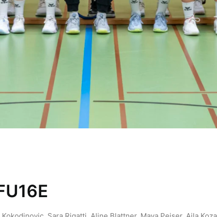
 FU16E
 Kokodinovic, Sara Rigatti, Aline Blattner, Maya Peiser, Ajla Koza