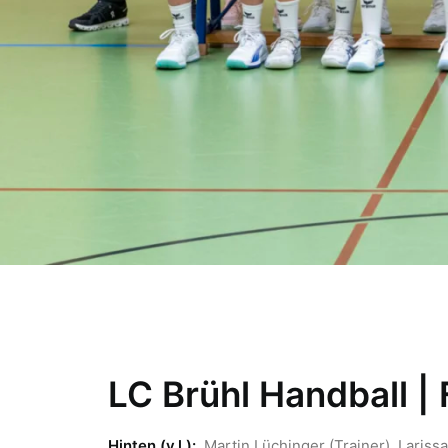
LC Brühl Handball |
Hinten (v.l.):
Martin Lüchinger (Trainer), Larissa