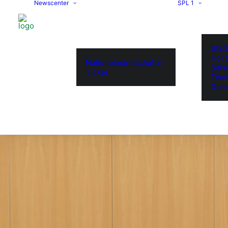
Newscenter
SPL 1
Stad
Hol d
Nationalmannschafts-
Sais
Ticker
Tea
Gam