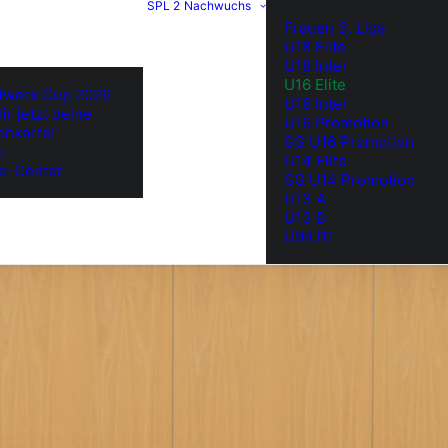
SPL 2
Nachwuchs
Frauen 3. Liga
U18 Elite
U18 Inter
U16 Elite
twerk Cup 2026
U16 Inter
ir jetzt deine
U16 Promotion
onkarte!
SG U16 Promotion
m
U14 Elite
e-Center
SG U14 Promotion
U13 A
U13 B
U9/U11