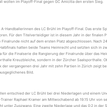
ll wollen im Playoff-Final gegen GC Amicitia den ersten Sieg.
a A-Handballerinnen des LC Brühl im Playoff-Final. Das erste S
ren. Für den Titelverteidiger ist in diesem Jahr in der finale
 Finalrunde nicht auf dem ersten Platz abgeschlossen. Nach 2
Halbfinals hatten beide Teams Heimrecht und setzten sich in z
 für die Finalserie die Rangierung der Finalrunde über das Hei
porthalle Kreuzbleiche, sondern in der Zürcher Saalsporthalle. 
tik der vergangenen drei Jahr mit zehn Partien in Zürich zeigt 
usgeglichenes Bild.
allen entschied der LC Brühl bei drei Niederlagen und einem 
-Trainer Raphael Kramer am Mittwochabend ab 19.15 Uhr von se
 steht unter Zugzwang. Eine zweite Niederlage und das 0:2 in d