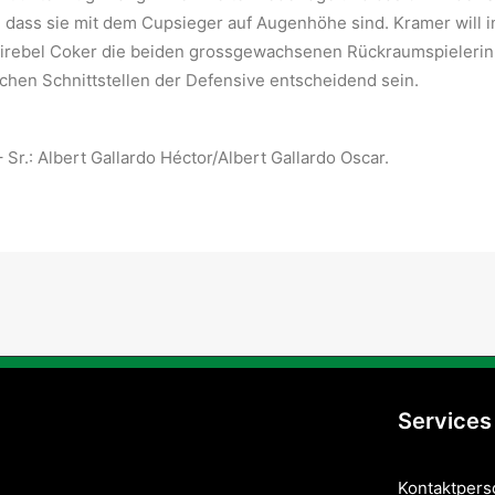
, dass sie mit dem Cupsieger auf Augenhöhe sind. Kramer will i
airebel Coker die beiden grossgewachsenen Rückraumspielerinne
chen Schnittstellen der Defensive entscheidend sein.
 Sr.: Albert Gallardo Héctor/Albert Gallardo Oscar.
Services
Kontaktper