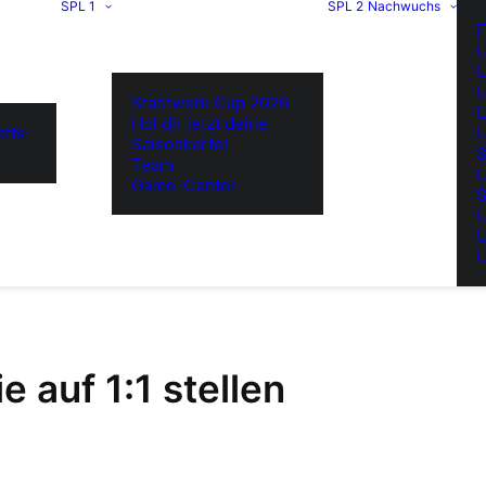
SPL 1
SPL 2
Nachwuchs
F
U
U
U
Stadtwerk Cup 2026
U
Hol dir jetzt deine
fts-
U
Saisonkarte!
S
Team
U
Game-Center
S
U
U
U
ie auf 1:1 stellen