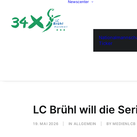
Newscenter
Nationalmannscha
Ticker
LC Brühl will die Ser
19. MAI 2026
|
IN
ALLGEMEIN
|
BY
MEDIENLCB