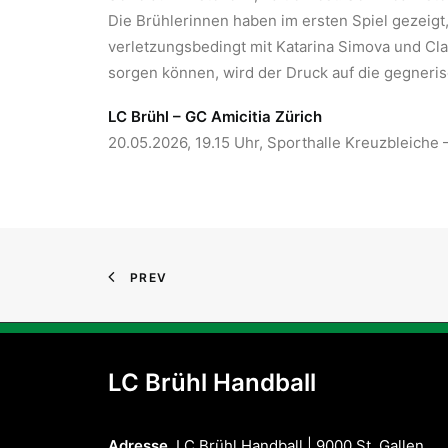
Die Brühlerinnen haben im ersten Spiel gezeigt
verletzungsbedingt mit Katarina Simova und Cl
sorgen können, wird der Druck auf die gegneris
LC Brühl – GC Amicitia Zürich
20.05.2026, 19.15 Uhr, Sporthalle Kreuzbleiche –
PREV
LC Brühl Handball
Adresse
LC Brühl Handball | 9000 St. Gallen