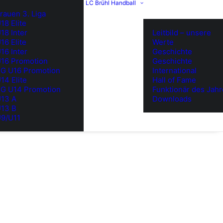
LC Brühl Handball
rauen 3. Liga
18 Elite
18 Inter
Leitbild – unsere
16 Elite
Werte
16 Inter
Geschichte
16 Promotion
Geschichte
G U16 Promotion
International
14 Elite
Hall of Fame
G U14 Promotion
Funktionär des Jah
13 A
Downloads
13 B
9/U11