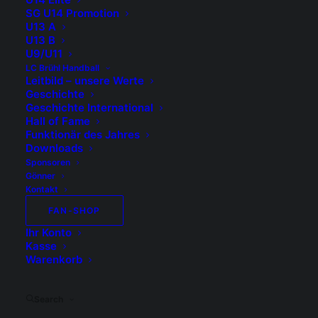
SG U14 Promotion
U13 A
U13 B
U9/U11
LC Brühl Handball
Leitbild – unsere Werte
Geschichte
3. August 2026
Geschichte International
Hall of Fame
Erfolgreiches
Funktionär des Jahres
Trainingslager in
Downloads
Sponsoren
Pilsen
Gönner
Kontakt
FAN-SHOP
Ihr Konto
Kasse
Warenkorb
Search