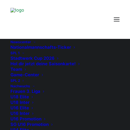
Newscenter
Nationalmannschafts-Ticker
SPL 1
Stadtwerk Cup 2026
Hol dir jetzt deine Saisonkarte!
Team
Game-Center
SPL 2
Nachwuchs
Frauen 3. Liga
U18 Elite
U18 Inter
U16 Elite
U16 Inter
U16 Promotion
SG U16 Promotion
U14 Elite